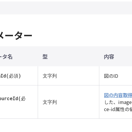
メーター
ータ名
型
内容
図のID
mId(必須)
文字列
図の内容取
ourceId(必
した、image
文字列
ce-id属性の