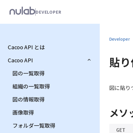
こ
DEVELOPER
の
ペ
ー
ジ
Developer
の
Cacoo API とは
本
文
貼り
Cacoo API
へ
移
図の一覧取得
動
す
組織の一覧取得
図に貼り
る
図の情報取得
メソ
画像取得
フォルダ一覧取得