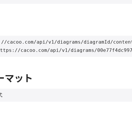
://cacoo.com/api/v1/diagrams/diagramId/content
ーマット