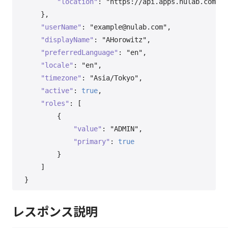
"location"
:
"https://api.apps.nulab.com/sp
}
,
"userName"
:
"example@nulab.com"
,
"displayName"
:
"AHorowitz"
,
"preferredLanguage"
:
"en"
,
"locale"
:
"en"
,
"timezone"
:
"Asia/Tokyo"
,
"active"
:
true
,
"roles"
:
[
{
"value"
:
"ADMIN"
,
"primary"
:
true
}
]
}
レスポンス説明