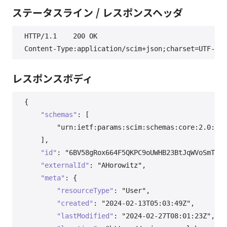
ステータスライン / レスポンスヘッダ
HTTP/1.1	200 OK

レスポンスボディ
{
"schemas"
:
[
"urn:ietf:params:scim:schemas:core:2.0:Use
]
,
"id"
:
"6BV58gRox664F5QKPC9oUWHB23BtJqWVoSmTCzz
"externalId"
:
"AHorowitz"
,
"meta"
:
{
"resourceType"
:
"User"
,
"created"
:
"2024-02-13T05:03:49Z"
,
"lastModified"
:
"2024-02-27T08:01:23Z"
,