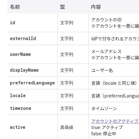
名前
型
内容
アカウントのID
id
文字列
※アカウントを一意に識
externalId
文字列
IdPで付与されるアカウ
メールアドレス
userName
文字列
※アカウントを一意に識
displayName
文字列
ユーザー名
preferredLanguage
文字列
言語（locale と同じ値
locale
文字列
言語（preferredLang
timezone
文字列
タイムゾーン
アカウントのアクティブ
active
真偽値
true: アクティブ
false: 停止中