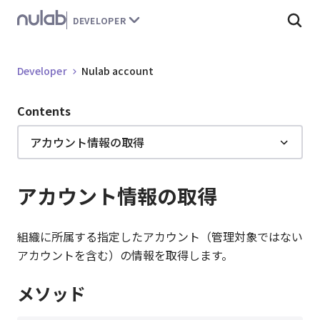
こ
DEVELOPER
の
ペ
ー
Developer
Nulab account
ジ
の
Contents
本
文
アカウント情報の取得
へ
移
動
アカウント情報の取得
す
る
組織に所属する指定したアカウント（管理対象ではない
アカウントを含む）の情報を取得します。
メソッド