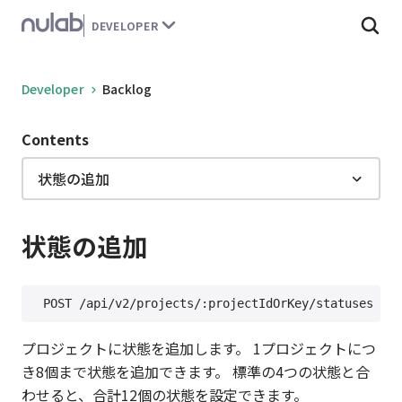
こ
DEVELOPER
の
ペ
ー
Developer
Backlog
ジ
の
Contents
本
文
状態の追加
へ
移
動
状態の追加
す
る
プロジェクトに状態を追加します。 1プロジェクトにつ
き8個まで状態を追加できます。 標準の4つの状態と合
わせると、合計12個の状態を設定できます。