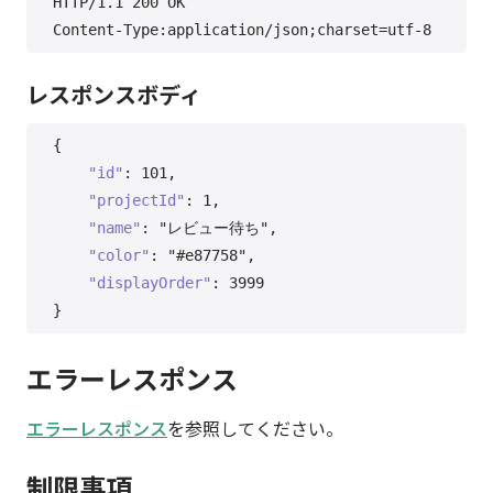
HTTP/1.1 200 OK

レスポンスボディ
{
"id"
:
101
,
"projectId"
:
1
,
"name"
:
"レビュー待ち"
,
"color"
:
"#e87758"
,
"displayOrder"
:
3999
}
エラーレスポンス
エラーレスポンス
を参照してください。
制限事項