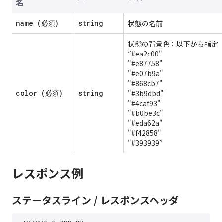
名
name (必須)
string
状態の名前
状態の背景色：以下から指定
”#ea2c00"
"#e87758"
"#e07b9a"
"#868cb7"
color (必須)
string
"#3b9dbd"
"#4caf93"
"#b0be3c"
"#eda62a"
"#f42858"
"#393939”
レスポンス例
ステータスライン / レスポンスヘッダ