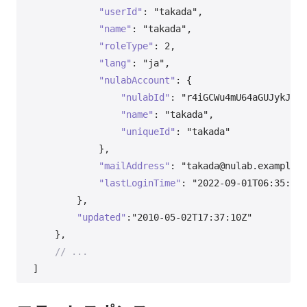
"userId"
:
"takada"
,
"name"
:
"takada"
,
"roleType"
:
2
,
"lang"
:
"ja"
,
"nulabAccount"
:
{
"nulabId"
:
"r4iGCWu4mU64aGUJykJH4G
"name"
:
"takada"
,
"uniqueId"
:
"takada"
}
,
"mailAddress"
:
"takada@nulab.example"
,
"lastLoginTime"
:
"2022-09-01T06:35:39Z
}
,
"updated"
:
"2010-05-02T17:37:10Z"
}
,
// ...
]