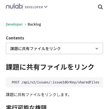
こ
DEVELOPER
の
ペ
ー
Developer
Backlog
ジ
の
Contents
本
文
課題に共有ファイルをリンク
へ
移
動
課題に共有ファイルをリンク
す
る
課題に共有ファイルをリンクします。
実行可能な権限