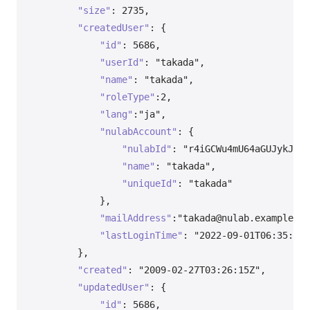
"size"
:
2735
,
"createdUser"
:
{
"id"
:
5686
,
"userId"
:
"takada"
,
"name"
:
"takada"
,
"roleType"
:
2
,
"lang"
:
"ja"
,
"nulabAccount"
:
{
"nulabId"
:
"r4iGCWu4mU64aGUJykJH4G
"name"
:
"takada"
,
"uniqueId"
:
"takada"
}
,
"mailAddress"
:
"takada@nulab.example"
,
"lastLoginTime"
:
"2022-09-01T06:35:39Z
}
,
"created"
:
"2009-02-27T03:26:15Z"
,
"updatedUser"
:
{
"id"
:
5686
,